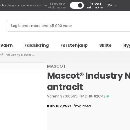
S
Erhverv
Privat
å fordele som erhvervskunde
DA
ekskl. moms
inkl. moms
p
r
Søg
o
blandt
g
mere
end
sværn
Faldsikring
Førstehjælp
Skilte
Hy
45.000
® Industry Newa...
varer
MASCOT
Mascot® Industry N
antracit
Varenr: 37010569-442-18-82C42