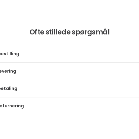
Ofte stillede spørgsmål
estilling
levering
betaling
returnering