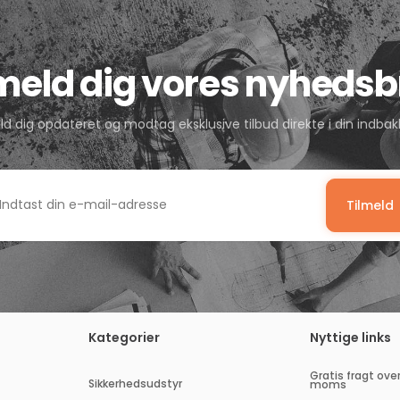
lmeld dig vores nyhedsb
ld dig opdateret og modtag eksklusive tilbud direkte i din indbak
Tilmeld
dtast
n
-
il-
dresse
Kategorier
Nyttige links
Gratis fragt over
Sikkerhedsudstyr
moms