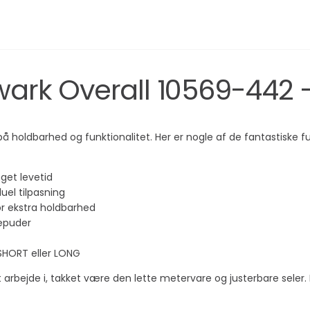
ark Overall 10569-442 -
holdbarhed og funktionalitet. Her er nogle af de fantastiske fun
get levetid
duel tilpasning
 ekstra holdbarhed
æpuder
SHORT eller LONG
 arbejde i, takket være den lette metervare og justerbare seler