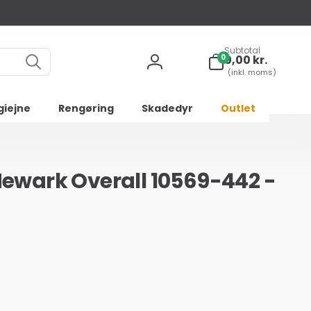
Subtotal
0
0
0,00 kr.
varer
Log
(inkl. moms)
ind
giejne
Rengøring
Skadedyr
Outlet
ewark Overall 10569-442 -