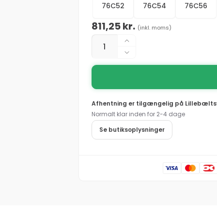
76C52
76C54
76C56
Normalpris
811,25 kr.
(inkl. moms)
Antal
Øg
antallet
Reducer
for
antallet
Mascot®
for
Industry
Mascot®
Newark
Industry
Afhentning er tilgængelig på
Lillebælts
Overall
Newark
Normalt klar inden for 2-4 dage
10569-
Overall
442
10569-
Se butiksoplysninger
-
442
antracit
-
antracit