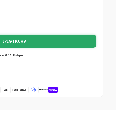
LÆG I KURV
vej 60A, Esbjerg