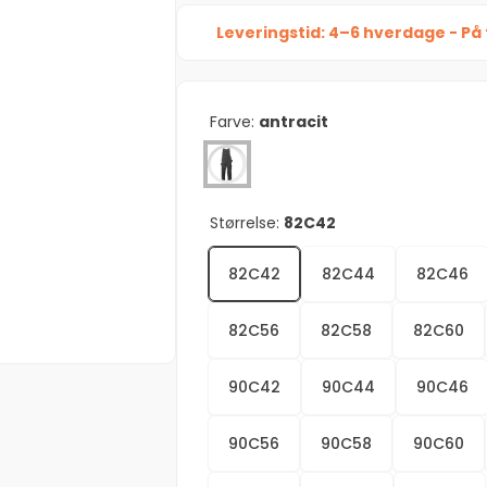
Leveringstid: 4–6 hverdage - På 
Farve:
antracit
Størrelse:
82C42
82C42
82C44
82C46
82C56
82C58
82C60
90C42
90C44
90C46
90C56
90C58
90C60