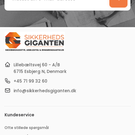
Indtast
din
e-
mail-
adresse
Lillebæltsvej 60 - A/B
6715 Esbjerg N, Denmark
+45 71 99 32 60
info@sikkerhedsgiganten.dk
Kundeservice
Ofte stillede spørgsmål