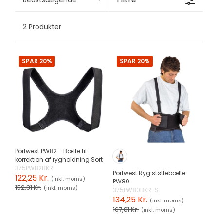
2 Produkter
SPAR 20%
SPAR 20%
Portwest PW82 - Bælte til
korrektion af rygholdning Sort
375PW82BKR
Portwest Ryg støttebælte
122,25 Kr.
(inkl. moms)
PW80
152,81 Kr.
(inkl. moms)
375PW80BKR-S
134,25 Kr.
(inkl. moms)
167,81 Kr.
(inkl. moms)