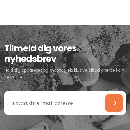
Tilmeld dig vores
nyhedsbrev
Hold dig opdateret og modtag eksklusive tilbud direkte i din
indbakke.
Indtast
din
e-