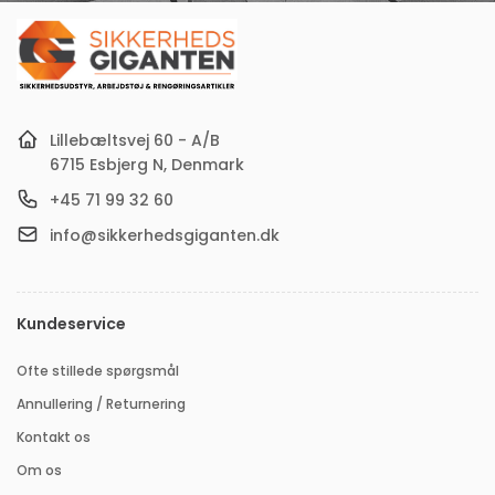
mail-
adresse
Lillebæltsvej 60 - A/B
6715 Esbjerg N, Denmark
+45 71 99 32 60
info@sikkerhedsgiganten.dk
Kundeservice
Ofte stillede spørgsmål
Annullering / Returnering
Kontakt os
Om os