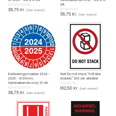
stk.
320402100Y26
38,75 Kr.
320402040
(inkl. moms)
38,75 Kr.
(inkl. moms)
Kalibreringsmærker 2024 -
Skilt Do not stack "må ikke
2025 - Ø 30mm,
stables" 250 stk. etiketter
Selvklæbende vinyl, 10 stk.
320132718
320402105Y24
162,50 Kr.
(inkl. moms)
38,75 Kr.
(inkl. moms)