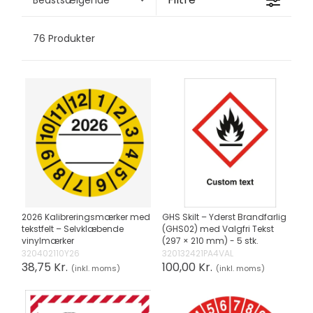
76 Produkter
2026 Kalibreringsmærker med
GHS Skilt – Yderst Brandfarlig
tekstfelt – Selvklæbende
(GHS02) med Valgfri Tekst
vinylmærker
(297 × 210 mm) - 5 stk.
320402110Y26
320132421PA4VAL
38,75 Kr.
100,00 Kr.
(inkl. moms)
(inkl. moms)