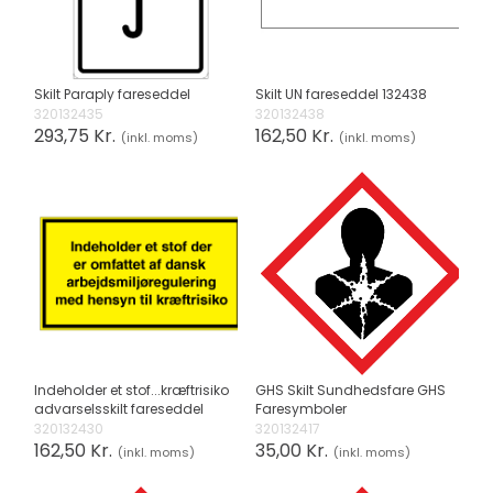
Skilt Paraply fareseddel
Skilt UN fareseddel 132438
320132435
320132438
293,75 Kr.
162,50 Kr.
(inkl. moms)
(inkl. moms)
Indeholder et stof...kræftrisiko
GHS Skilt Sundhedsfare GHS
advarselsskilt fareseddel
Faresymboler
320132430
320132417
162,50 Kr.
35,00 Kr.
(inkl. moms)
(inkl. moms)