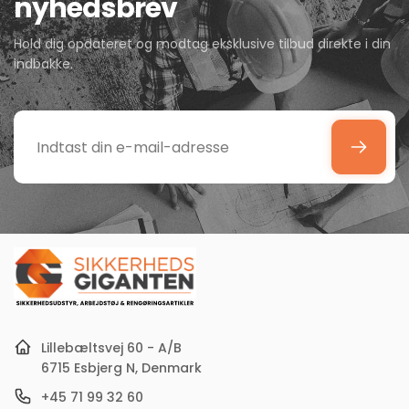
nyhedsbrev
Hold dig opdateret og modtag eksklusive tilbud direkte i din
indbakke.
Indtast
din
e-
mail-
adresse
Lillebæltsvej 60 - A/B
6715 Esbjerg N, Denmark
+45 71 99 32 60