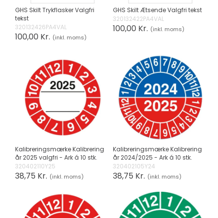
GHS Skilt Trykflasker Valgfri
GHS Skilt Ætsende Valgfri tekst
tekst
320132422PA4VAL
320132426PA4VAL
100,00 Kr.
(inkl. moms)
100,00 Kr.
(inkl. moms)
Kalibreringsmærke Kalibrering
Kalibreringsmærke Kalibrering
år 2025 valgfri - Ark á 10 stk.
år 2024/2025 - Ark á 10 stk.
320402110Y25
320402105Y24
38,75 Kr.
38,75 Kr.
(inkl. moms)
(inkl. moms)