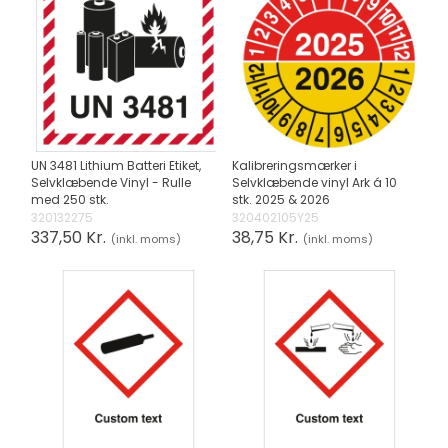
UN 3481 Lithium Batteri Etiket,
Kalibreringsmærker i
Selvklæbende Vinyl - Rulle
Selvklæbende vinyl Ark á 10
med 250 stk.
stk. 2025 & 2026
320132275
320402105Y25
337,50 Kr.
38,75 Kr.
(inkl. moms)
(inkl. moms)