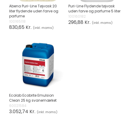
Abena Puri-Line Tøjvask 20
Puri-Line Flydende tøjvask
liter flydende uden farve og
uden farve og parfume 5 liter
parfume
100160182
100165118
296,88 Kr.
(inkl. moms)
830,65 Kr.
(inkl. moms)
Ecolab Ecobrite Emulsion
Clean 25 kg svanemærket
60021584
3.052,74 Kr.
(inkl. moms)