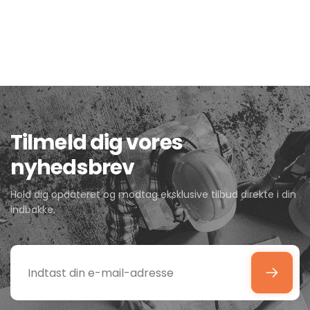
Tilmeld dig vores
nyhedsbrev
Hold dig opdateret og modtag eksklusive tilbud direkte i din
indbakke.
Indtast