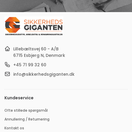
din
e-
mail-
adresse
Lillebæltsvej 60 - A/B
6715 Esbjerg N, Denmark
+45 71 99 32 60
info@sikkerhedsgiganten.dk
Kundeservice
Ofte stillede spørgsmål
Annullering / Returnering
Kontakt os