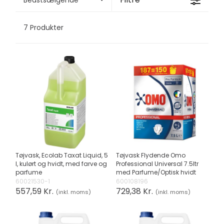
7 Produkter
Tøjvask, Ecolab Taxat Liquid, 5
Tøjvask Flydende Omo
l, kulørt og hvidt, med farve og
Professional Universal 7.5ltr
parfume
med Parfume/Optisk hvidt
60021530-1
600108196
557,59 Kr.
729,38 Kr.
(inkl. moms)
(inkl. moms)