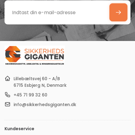
Indtast
din
e-
mail-
adresse
Lillebæltsvej 60 - A/B
6715 Esbjerg N, Denmark
+45 71 99 32 60
info@sikkerhedsgiganten.dk
Kundeservice