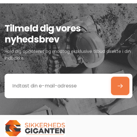
Tilmeld dig vores
nyhedsbrev
Hold dig opdateret og modtag eksklusive tilbud direkte i din
indbakke.
Indtast
din
e-
mail-
adresse