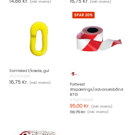
14,88 Kr.
16,75 Kr.
(inkl. moms)
(inkl. moms)
SPAR 20%
Samleled t/kæde, gul
3001210945
16,75 Kr.
(inkl. moms)
Portwest
Afspærrings/advarselsbånd
BT10
375BT10RWR
95,00 Kr.
(inkl. moms)
118,75 Kr.
(inkl. moms)