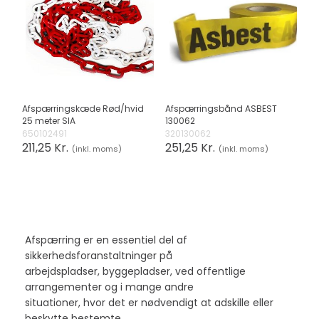
Afspærringskæde Rød/hvid
Afspærringsbånd ASBEST
25 meter SIA
130062
650102491
320130062
211,25 Kr.
251,25 Kr.
(inkl. moms)
(inkl. moms)
Afspærring er en essentiel del af
sikkerhedsforanstaltninger på
arbejdspladser, byggepladser, ved offentlige
arrangementer og i mange andre
situationer, hvor det er nødvendigt at adskille eller
beskytte bestemte