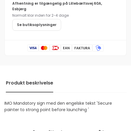
Afhentning er tilgængelig på
Lillebæltsvej 60A,
painter
Secure
Esbjerg
to
painter
Normalt klar inden for 2-4 dage
strong
to
point
strong
Se butiksoplysninger
before
point
lau
before
lau
Produkt beskrivelse
IMO Mandatory sign med den engelske tekst 'Secure
painter to strong point before launching '