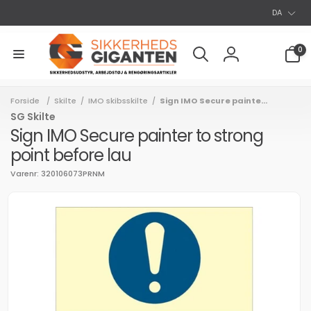
S
Gå til
DA
indhold
p
r
0
0
varer
o
Log
g
ind
Forside
Skilte
IMO skibsskilte
Sign IMO Secure painte...
/
/
/
SG Skilte
Sign IMO Secure painter to strong
point before lau
Varenr: 320106073PRNM
l
uktoplysninger