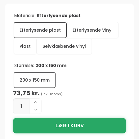
Materiale:
Efterlysende plast
Efterlysende plast
Efterlysende Vinyl
Plast
Selvklæbende vinyl
Størrelse:
200 x 150 mm
200 x 150 mm
Normalpris
73,75 kr.
(inkl. moms)
Antal
Øg
antallet
Reducer
for
antallet
Sign
LÆG I KURV
for
IMO
Sign
Secure
IMO