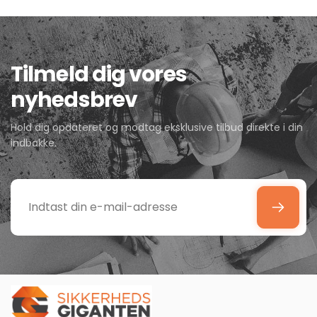
Tilmeld dig vores
nyhedsbrev
Hold dig opdateret og modtag eksklusive tilbud direkte i din
indbakke.
Indtast
din
e-
mail-
adresse