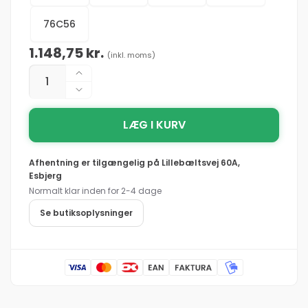
76C56
Normalpris
1.148,75 kr.
(inkl. moms)
Antal
Øg
antallet
Reducer
for
antallet
Mascot®
LÆG I KURV
for
Unique
Mascot®
Augsburg
Unique
Afhentning er tilgængelig på
Lillebæltsvej 60A,
Overall
Augsburg
Esbjerg
12169-
Overall
Normalt klar inden for 2-4 dage
442
12169-
antracit/sort
442
Se butiksoplysninger
antracit/sort