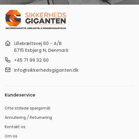
e-
mail-
adresse
Lillebæltsvej 60 - A/B
6715 Esbjerg N, Denmark
+45 71 99 32 60
info@sikkerhedsgiganten.dk
Kundeservice
Ofte stillede spørgsmål
Annullering / Returnering
Kontakt os
Om os