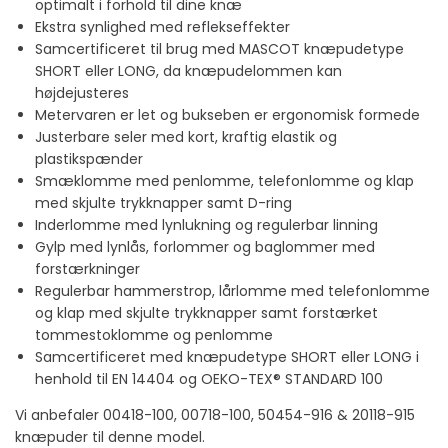
optimalt i forhold til dine knæ
Ekstra synlighed med reflekseffekter
Samcertificeret til brug med MASCOT knæpudetype
SHORT eller LONG, da knæpudelommen kan
højdejusteres
Metervaren er let og bukseben er ergonomisk formede
Justerbare seler med kort, kraftig elastik og
plastikspænder
Smæklomme med penlomme, telefonlomme og klap
med skjulte trykknapper samt D-ring
Inderlomme med lynlukning og regulerbar linning
Gylp med lynlås, forlommer og baglommer med
forstærkninger
Regulerbar hammerstrop, lårlomme med telefonlomme
og klap med skjulte trykknapper samt forstærket
tommestoklomme og penlomme
Samcertificeret med knæpudetype SHORT eller LONG i
henhold til EN 14404 og OEKO-TEX® STANDARD 100
Vi anbefaler 00418-100, 00718-100, 50454-916 & 20118-915
knæpuder til denne model.