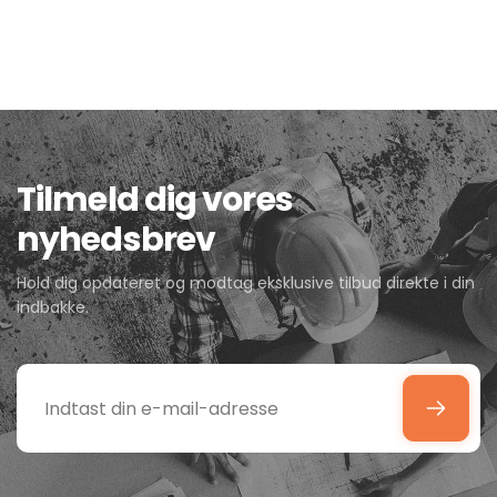
Tilmeld dig vores
nyhedsbrev
Hold dig opdateret og modtag eksklusive tilbud direkte i din
indbakke.
Indtast
din