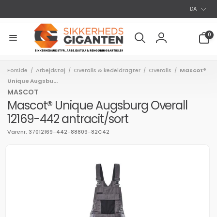
S
Gå til
DA
indhold
p
r
0
0
varer
o
Log
g
ind
Forside
Arbejdstøj
Overalls & kedeldragter
Overalls
Mascot®
/
/
/
/
Unique Augsbu...
MASCOT
Mascot® Unique Augsburg Overall
12169-442 antracit/sort
Varenr: 37012169-442-88809-82C42
l
uktoplysninger