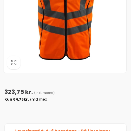
Normalpris
323,75 kr.
(inkl. moms)
Leveringstid: 4–6 hverdage - På fjernlager