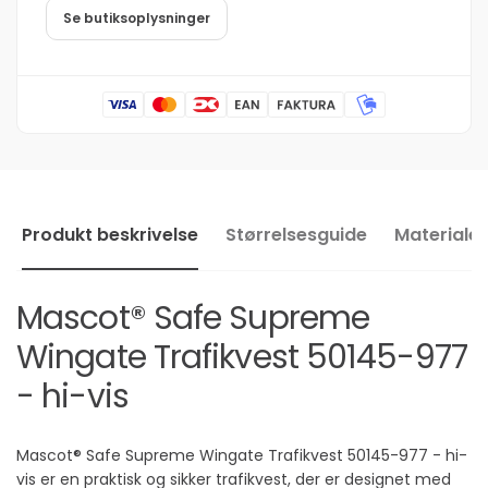
977
50145-
Se butiksoplysninger
-
977
hi-
-
vis
hi-
vis
Produkt beskrivelse
Størrelsesguide
Materialer
Mascot® Safe Supreme
Wingate Trafikvest 50145-977
- hi-vis
Mascot® Safe Supreme Wingate Trafikvest 50145-977 - hi-
vis er en praktisk og sikker trafikvest, der er designet med