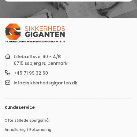
Indtast
din
e-
mail-
adresse
Lillebæltsvej 60 - A/B
6715 Esbjerg N, Denmark
+45 71 99 32 60
info@sikkerhedsgiganten.dk
Kundeservice
Ofte stillede spørgsmål
Annullering / Returnering