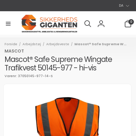
S
Gå til
DA
indhold
p
r
0
0
varer
o
Log
g
ind
Forside
Arbejdstøj
Arbejdsveste
Mascot® Safe Supreme W...
/
/
/
MASCOT
Mascot® Safe Supreme Wingate
Trafikvest 50145-977 - hi-vis
Varenr: 37050145-977-14-S
l
uktoplysninger