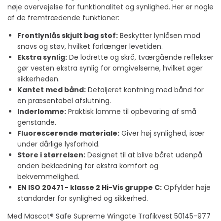
nøje overvejelse for funktionalitet og synlighed. Her er nogle
af de fremtrædende funktioner:
Frontlynlås skjult bag stof:
Beskytter lynlåsen mod
snavs og støv, hvilket forlænger levetiden.
Ekstra synlig:
De lodrette og skrå, tværgående reflekser
gør vesten ekstra synlig for omgivelserne, hvilket øger
sikkerheden.
Kantet med bånd:
Detaljeret kantning med bånd for
en præsentabel afslutning.
Inderlomme:
Praktisk lomme til opbevaring af små
genstande.
Fluorescerende materiale:
Giver høj synlighed, især
under dårlige lysforhold.
Store i størrelsen:
Designet til at blive båret udenpå
anden beklædning for ekstra komfort og
bekvemmelighed.
EN ISO 20471 - klasse 2 Hi-Vis gruppe C:
Opfylder høje
standarder for synlighed og sikkerhed.
Med Mascot® Safe Supreme Wingate Trafikvest 50145-977