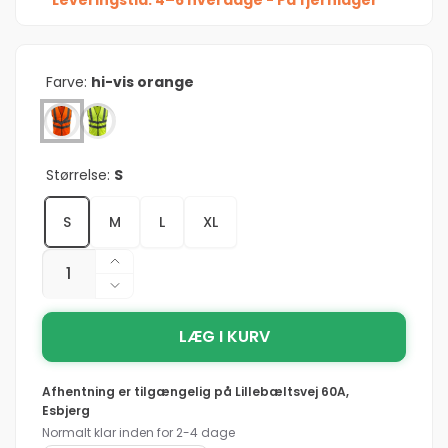
Farve:
hi-vis orange
Størrelse:
S
S
M
L
XL
Antal
Øg
antallet
Reducer
for
antallet
Mascot®
LÆG I KURV
for
Safe
Mascot®
Supreme
Safe
Afhentning er tilgængelig på
Lillebæltsvej 60A,
Wingate
Supreme
Esbjerg
Trafikvest
Wingate
Normalt klar inden for 2-4 dage
50145-
Trafikvest