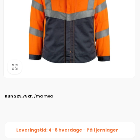
Leveringstid: 4–6 hverdage - På fjernlager