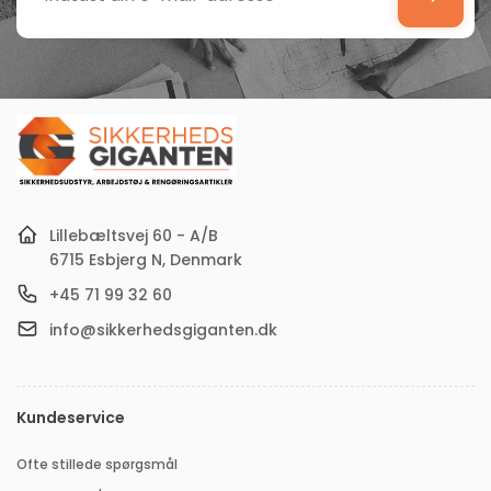
Indtast
din
e-
mail-
adresse
Lillebæltsvej 60 - A/B
6715 Esbjerg N, Denmark
+45 71 99 32 60
info@sikkerhedsgiganten.dk
Kundeservice
Ofte stillede spørgsmål