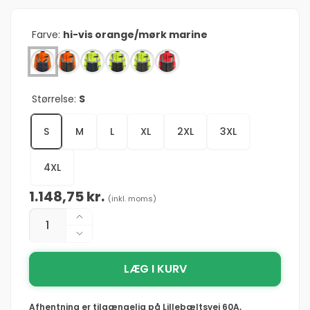
Farve:
hi-vis orange/mørk marine
Størrelse:
S
S
M
L
XL
2XL
3XL
4XL
Normalpris
1.148,75 kr.
(inkl. moms)
Antal
Øg
antallet
Reducer
for
antallet
Mascot®
LÆG I KURV
for
Safe
Mascot®
Supreme
Safe
Afhentning er tilgængelig på
Lillebæltsvej 60A,
Oxford