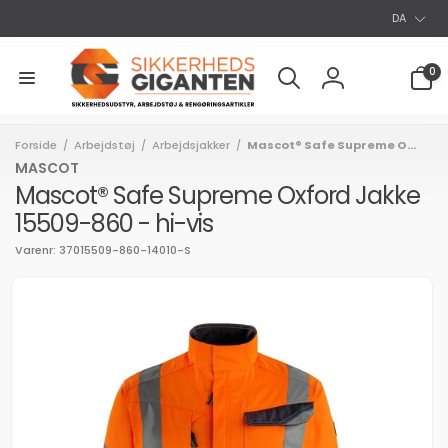
S
Gå til
DA
indhold
p
r
0
0
varer
o
Log
g
ind
Forside
Arbejdstøj
Arbejdsjakker
Mascot® Safe Supreme O...
/
/
/
MASCOT
Mascot® Safe Supreme Oxford Jakke
15509-860 - hi-vis
Varenr: 37015509-860-14010-S
l
uktoplysninger