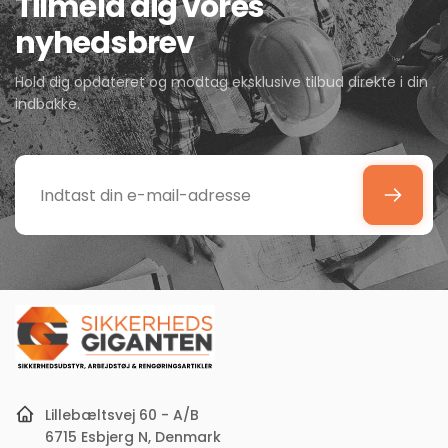
Tilmeld dig vores
nyhedsbrev
Hold dig opdateret og modtag eksklusive tilbud direkte i din
indbakke.
Indtast
din
e-
mail-
adresse
Lillebæltsvej 60 - A/B
6715 Esbjerg N, Denmark