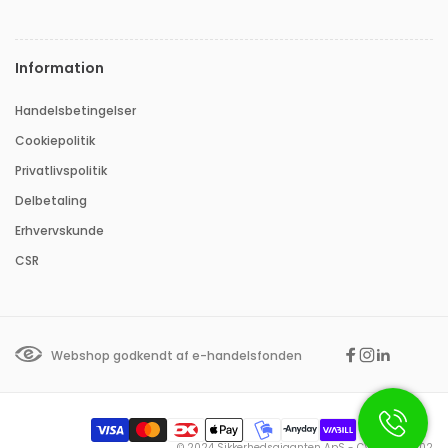
Information
Handelsbetingelser
Cookiepolitik
Privatlivspolitik
Delbetaling
Erhvervskunde
CSR
Webshop godkendt af e-handelsfonden
Facebook
Instagram
Linkedin
Betalingsmetoder
© 2024 Sikkerhedsgiganten ApS - CVR: 35415602