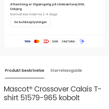
Calais
Crossover
Afhentning er tilgængelig på
Lillebæltsvej 60A,
T-
Calais
Esbjerg
shirt
T-
Normalt klar inden for 2-4 dage
51579-
shirt
965
51579-
Se butiksoplysninger
kobolt
965
kobolt
Produkt beskrivelse
Størrelsesguide
Mascot® Crossover Calais T-
shirt 51579-965 kobolt