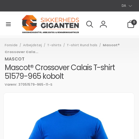
S
Gå til
DA
indhold
p
r
0
0
varer
o
Log
g
ind
Forside
Arbejdstøj
T-shirts
T-shirt Rund hals
Mascot®
/
/
/
/
Crossover Cala...
MASCOT
Mascot® Crossover Calais T-shirt
51579-965 kobolt
Varenr: 37051579-965-11-S
l
uktoplysninger