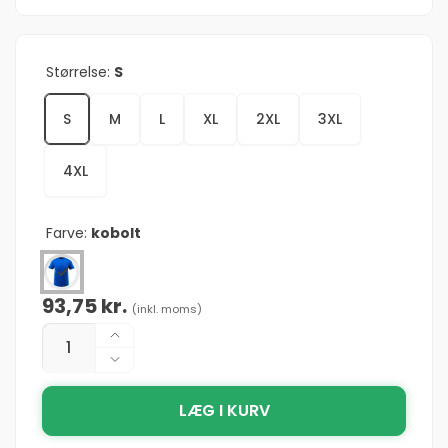
Størrelse:
S
S
M
L
XL
2XL
3XL
4XL
Farve:
kobolt
Normalpris
93,75 kr.
(inkl. moms)
Antal
Øg
antallet
Reducer
for
antallet
Mascot®
LÆG I KURV
for
Crossover
Mascot®