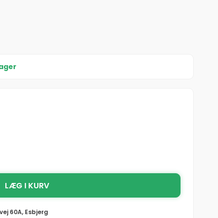
lager
LÆG I KURV
vej 60A, Esbjerg