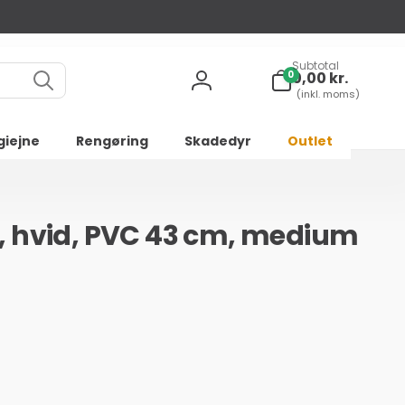
Subtotal
0
0
0,00 kr.
varer
Log
(inkl. moms)
ind
giejne
Rengøring
Skadedyr
Outlet
8, hvid, PVC 43 cm, medium