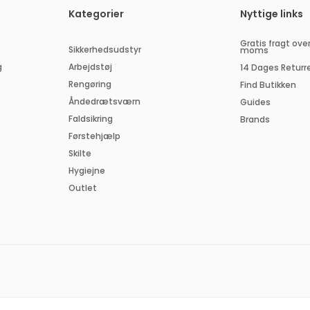
dresse
Kategorier
Nyttige links
Gratis fragt over
Sikkerhedsudstyr
moms
g
Arbejdstøj
14 Dages Returr
Rengøring
Find Butikken
Åndedrætsværn
Guides
Faldsikring
Brands
Førstehjælp
Skilte
Hygiejne
Outlet