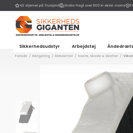
Gå til
4,5 stjerner på Trustpilot
Gratis fragt over 800 kr ekskl. moms
F
indhold
Sikkerhedsudstyr
Arbejdstøj
Åndedræt
Forside
Rengøring
Rekvisitter
Koste, Skovle & Skafter
Vikan
/
/
/
/
Gå til
produktoplysninger