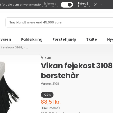
S
Erhverv
Privat
å fordele som erhvervskunde
DA
ekskl. moms
inkl. moms
p
r
Søg
o
blandt
g
mere
end
sværn
Faldsikring
Førstehjælp
Skilte
Hy
45.000
 fejekost 3108, h...
varer
Vikan
Vikan fejekost 310
børstehår
Varenr: 3108
-20%
Udsalgspris
88,51 kr.
Normalpris
(inkl. moms)