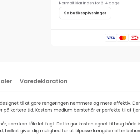
Normalt klar inden for 2-4 dage
PVC
hvid,
43
PVC
Se butiksoplysninger
cm,
43
medium
cm,
børstehår
medium
børstehår
aler
Varedeklaration
 er designet til at gøre rengøringen nemmere og mere effektiv. D
 på kortere tid. Kostens medium børstehår er perfekte til at fjern
hår, som kan tåle let fugt. Dette gør kosten egnet til brug båd
nd, hvilket giver dig mulighed for at tilpasse længden efter behov