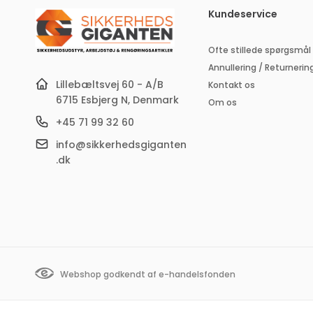
a
Kundeservice
Ofte stillede spørgsmål
Annullering / Returnerin
Lillebæltsvej 60 - A/B
Kontakt os
6715 Esbjerg N, Denmark
Om os
+45 71 99 32 60
info@sikkerhedsgiganten
.dk
Webshop godkendt af e-handelsfonden