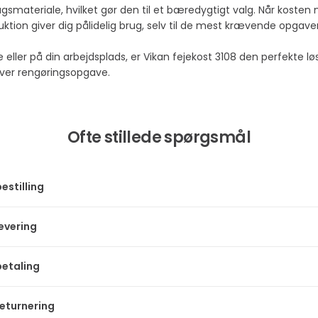
smateriale, hvilket gør den til et bæredygtigt valg. Når kosten n
ion giver dig pålidelig brug, selv til de mest krævende opgaver
ve eller på din arbejdsplads, er Vikan fejekost 3108 den perfekte
hver rengøringsopgave.
Ofte stillede spørgsmål
estilling
levering
betaling
returnering