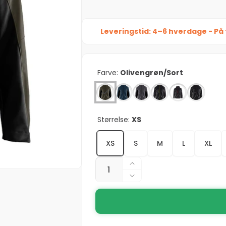
Leveringstid: 4–6 hverdage - På 
Farve:
Olivengrøn/Sort
Størrelse:
XS
XS
S
M
L
XL
Antal
Øg
antallet
Reducer
for
antallet
BLÅKLÄDER
for
4753
BLÅKLÄDER
Herre
4753