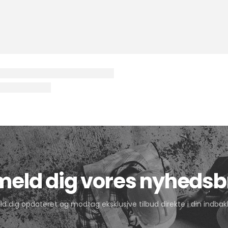
lmeld dig vores nyhedsb
ld dig opdateret og modtag eksklusive tilbud direkte i din indbak