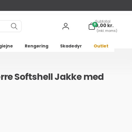
Subtotal
0
0
0,00 kr.
varer
Log
(inkl. moms)
ind
giejne
Rengøring
Skadedyr
Outlet
rre Softshell Jakke med