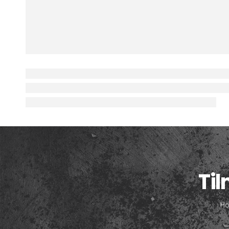
Ti
Ho