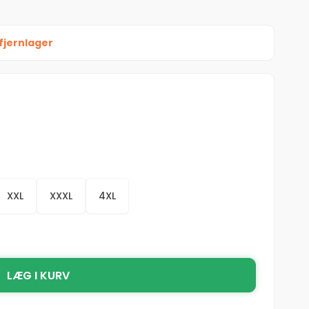
fjernlager
XXL
XXXL
4XL
LÆG I KURV