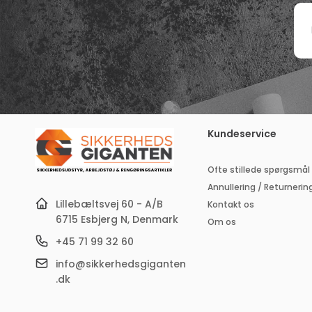
In
di
e
ma
a
Kundeservice
Ofte stillede spørgsmål
Annullering / Returnerin
Lillebæltsvej 60 - A/B
Kontakt os
6715 Esbjerg N, Denmark
Om os
+45 71 99 32 60
info@sikkerhedsgiganten
.dk