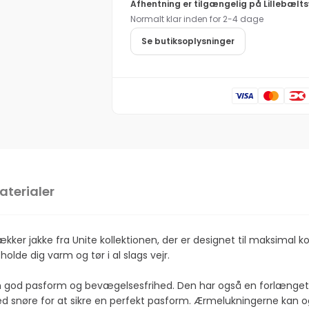
Afhentning er tilgængelig på
Lillebælts
Softshell
Herre
Normalt klar inden for 2-4 dage
Jakke
Softshell
med
Jakke
Se butiksoplysninger
hætte
med
hætte
aterialer
er jakke fra Unite kollektionen, der er designet til maksimal kom
olde dig varm og tør i al slags vejr.
 god pasform og bevægelsesfrihed. Den har også en forlænget ry
d snøre for at sikre en perfekt pasform. Ærmelukningerne kan ogs