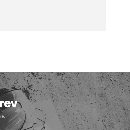
rev
ke.