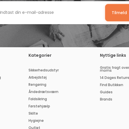
Tilmeld
dtast
n
-
il-
dresse
Kategorier
Nyttige links
Gratis fragt over
Sikkerhedsudstyr
moms
g
Arbejdstøj
14 Dages Returr
Rengøring
Find Butikken
Åndedrætsværn
Guides
Faldsikring
Brands
Førstehjælp
Skilte
Hygiejne
Outlet