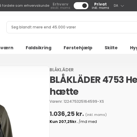
S
Erhverv
Privat
å fordele som erhvervskunde
DA
ekskl. moms
inkl. moms
p
r
Søg
o
blandt
g
mere
end
sværn
Faldsikring
Førstehjælp
Skilte
Hy
45.000
varer
BLÅKLÄDER
BLÅKLÄDER 4753 He
hætte
Varenr: 122475325164599-XS
Normalpris
1.036,25 kr.
(inkl. moms)