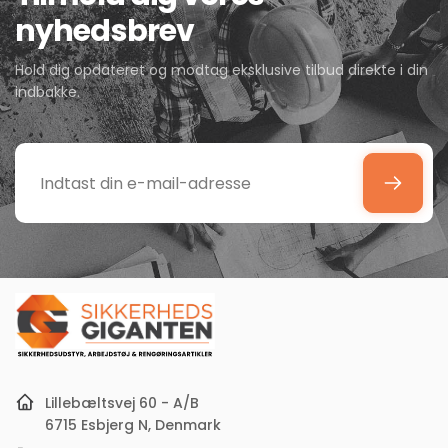
nyhedsbrev
Hold dig opdateret og modtag eksklusive tilbud direkte i din
indbakke.
Indtast
din
e-
mail-
adresse
Lillebæltsvej 60 - A/B
6715 Esbjerg N, Denmark