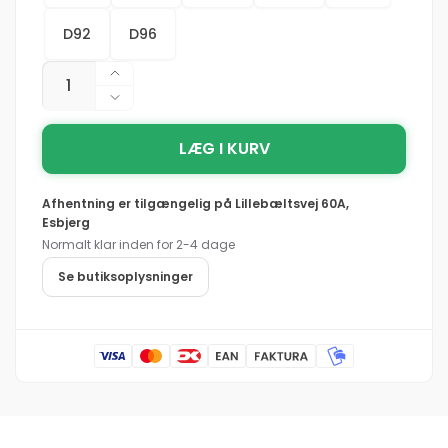
D92
D96
Antal
Øg
antallet
Reducer
for
antallet
BLÅKLÄDER
LÆG I KURV
for
1862
BLÅKLÄDER
High
1862
Afhentning er tilgængelig på
Lillebæltsvej 60A,
Vis
High
Esbjerg
Vinter
Vis
Normalt klar inden for 2-4 dage
Buks
Vinter
-
Buks
Se butiksoplysninger
High
-
Vis
High
Gul/Sort
Vis
herre
Gul/Sort
herre