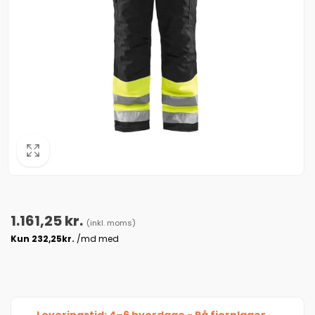
Normalpris
1.161,25 kr.
(inkl. moms)
Leveringstid: 4–6 hverdage - På fjernlager