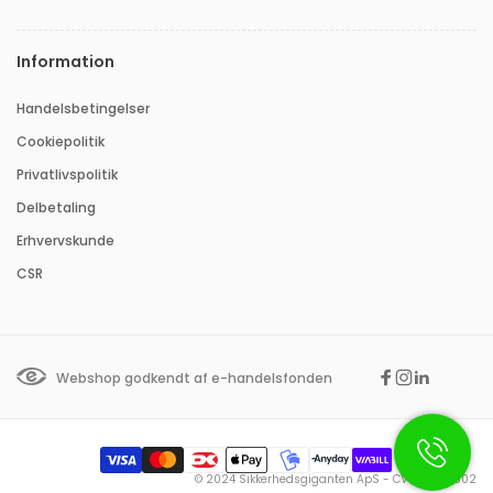
Information
Handelsbetingelser
Cookiepolitik
Privatlivspolitik
Delbetaling
Erhvervskunde
CSR
Webshop godkendt af e-handelsfonden
Facebook
Instagram
Linkedin
Betalingsmetoder
© 2024 Sikkerhedsgiganten ApS - CVR: 35415602