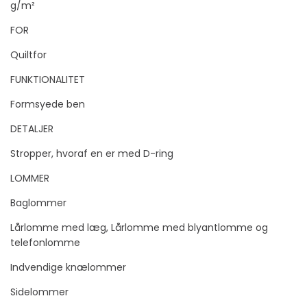
g/m²
FOR
Quiltfor
FUNKTIONALITET
Formsyede ben
DETALJER
Stropper, hvoraf en er med D-ring
LOMMER
Baglommer
Lårlomme med læg, Lårlomme med blyantlomme og
telefonlomme
Indvendige knælommer
Sidelommer