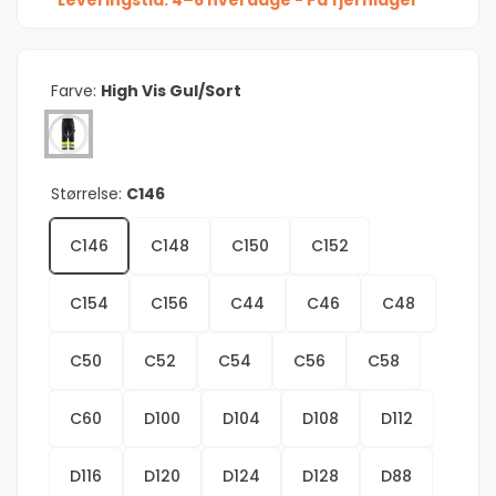
Farve:
High Vis Gul/Sort
Størrelse:
C146
C146
C148
C150
C152
C154
C156
C44
C46
C48
C50
C52
C54
C56
C58
C60
D100
D104
D108
D112
D116
D120
D124
D128
D88