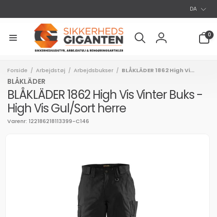
S
Gå til
DA
indhold
p
r
0
0
varer
o
Log
g
ind
Forside
Arbejdstøj
Arbejdsbukser
BLÅKLÄDER 1862 High Vi...
/
/
/
BLÅKLÄDER
BLÅKLÄDER 1862 High Vis Vinter Buks -
High Vis Gul/Sort herre
Varenr: 122186218113399-C146
l
uktoplysninger