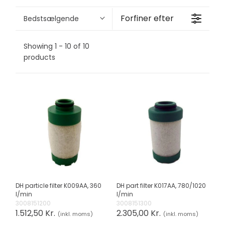
Forfiner efter
Bedstsælgende
Showing 1 - 10 of 10
products
DH particle filter K009AA, 360
DH part filter K017AA, 780/1020
l/min
l/min
3008151200
3008151300
1.512,50 Kr.
2.305,00 Kr.
(inkl. moms)
(inkl. moms)