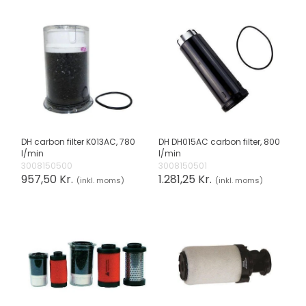
DH carbon filter K013AC, 780
DH DH015AC carbon filter, 800
l/min
l/min
3008150500
3008150501
957,50 Kr.
1.281,25 Kr.
(inkl. moms)
(inkl. moms)