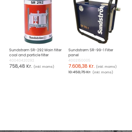
Sundstrøm SR-292 Main filter
Sundstrøm SR-99-1 Filter
coal and particle filter
panel
40040420292
4002150005
758,48 Kr.
7.608,38 Kr.
(inkl. moms)
(inkl. moms)
10.458,75 Kr.
(inkl. moms)