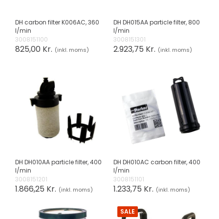
DH carbon filter K006AC, 360
DH DH015AA particle filter, 800
l/min
l/min
3008151100
3008151301
825,00 Kr.
2.923,75 Kr.
(inkl. moms)
(inkl. moms)
DH DH010AA particle filter, 400
DH DH010AC carbon filter, 400
l/min
l/min
3008151201
3008151101
1.866,25 Kr.
1.233,75 Kr.
(inkl. moms)
(inkl. moms)
SALE