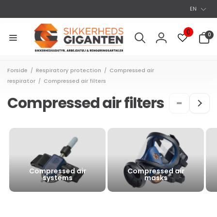
S
Go to
EN
Content
p
r
0
0
0
varer
o
Log
g
in
Forside
Respiratory protection
Compressed air
/
/
respirator
Compressed air filters
/
Compressed air filters
Compressed air
Compressed air
systems
masks