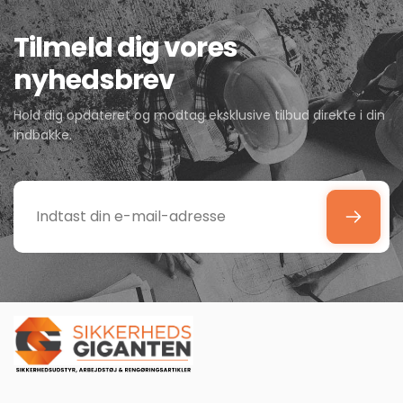
Tilmeld dig vores
nyhedsbrev
Hold dig opdateret og modtag eksklusive tilbud direkte i din
indbakke.
Indtast
din
e-
mail-
adresse