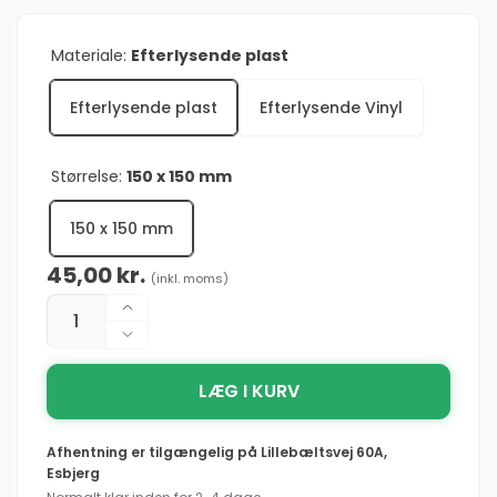
Materiale:
Efterlysende plast
Efterlysende plast
Efterlysende Vinyl
Størrelse:
150 x 150 mm
150 x 150 mm
Normalpris
45,00 kr.
(inkl. moms)
Antal
Øg
antallet
Reducer
for
antallet
Sign
LÆG I KURV
for
IMO
Sign
Portable
IMO
Afhentning er tilgængelig på
Lillebæltsvej 60A,
fire
Portable
Esbjerg
extinguishers
fire