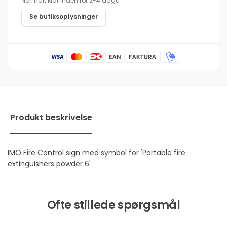
Normalt klar inden for 2-4 dage
powder
extinguishers
6
powder
Se butiksoplysninger
6
Produkt beskrivelse
IMO Fire Control sign med symbol for 'Portable fire
extinguishers powder 6'
Ofte stillede spørgsmål