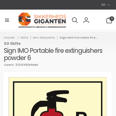
S
Gå til
DA
indhold
p
r
0
0
varer
o
Log
g
ind
Forside
Skilte
IMO skibsskilte
Sign IMO Portable fire...
/
/
/
SG Skilte
Sign IMO Portable fire extinguishers
powder 6
Varenr: 32010460PRMM
l
uktoplysninger