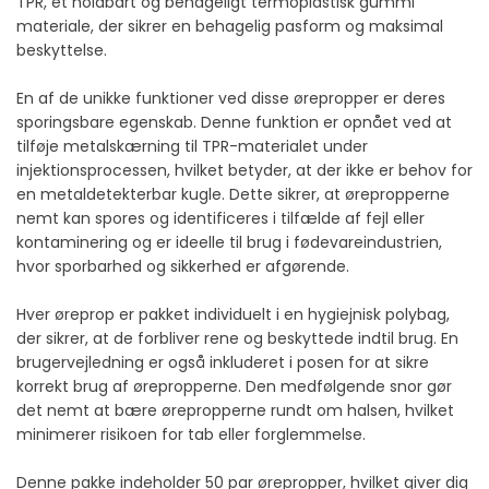
TPR, et holdbart og behageligt termoplastisk gummi
materiale, der sikrer en behagelig pasform og maksimal
beskyttelse.
En af de unikke funktioner ved disse ørepropper er deres
sporingsbare egenskab. Denne funktion er opnået ved at
tilføje metalskærning til TPR-materialet under
injektionsprocessen, hvilket betyder, at der ikke er behov for
en metaldetekterbar kugle. Dette sikrer, at ørepropperne
nemt kan spores og identificeres i tilfælde af fejl eller
kontaminering og er ideelle til brug i fødevareindustrien,
hvor sporbarhed og sikkerhed er afgørende.
Hver øreprop er pakket individuelt i en hygiejnisk polybag,
der sikrer, at de forbliver rene og beskyttede indtil brug. En
brugervejledning er også inkluderet i posen for at sikre
korrekt brug af ørepropperne. Den medfølgende snor gør
det nemt at bære ørepropperne rundt om halsen, hvilket
minimerer risikoen for tab eller forglemmelse.
Denne pakke indeholder 50 par ørepropper, hvilket giver dig