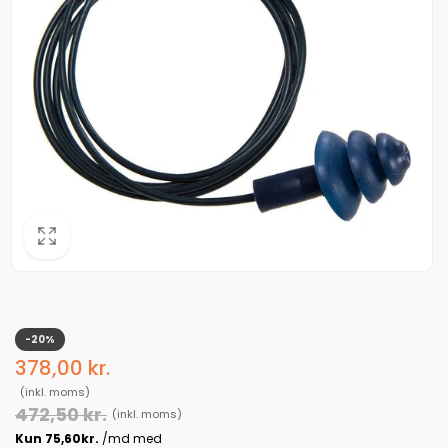
-20%
Udsalgspris
378,00 kr.
Normalpris
(inkl. moms)
472,50 kr.
(inkl. moms)