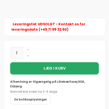
Leveringstid: UDSOLGT - Kontakt os for
leveringsdato (+45 71 99 32 60)
Antal
Øg
antallet
Reducer
for
antallet
Portwest
LÆG I KURV
for
EP07
Portwest
Sporbar
EP07
Afhentning er tilgængelig på
Lillebæltsvej 60A,
TPR-
Sporbar
Esbjerg
ledet
TPR-
Normalt klar inden for 2-4 dage
øreprop
ledet
med
øreprop
Se butiksoplysninger
snor
med
50