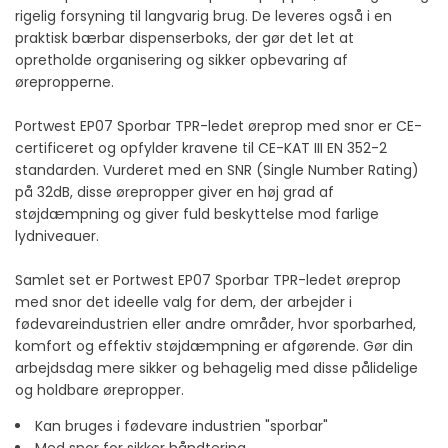
rigelig forsyning til langvarig brug. De leveres også i en
praktisk bærbar dispenserboks, der gør det let at
opretholde organisering og sikker opbevaring af
ørepropperne.
Portwest EP07 Sporbar TPR-ledet øreprop med snor er CE-
certificeret og opfylder kravene til CE-KAT III EN 352-2
standarden. Vurderet med en SNR (Single Number Rating)
på 32dB, disse ørepropper giver en høj grad af
støjdæmpning og giver fuld beskyttelse mod farlige
lydniveauer.
Samlet set er Portwest EP07 Sporbar TPR-ledet øreprop
med snor det ideelle valg for dem, der arbejder i
fødevareindustrien eller andre områder, hvor sporbarhed,
komfort og effektiv støjdæmpning er afgørende. Gør din
arbejdsdag mere sikker og behagelig med disse pålidelige
og holdbare ørepropper.
Kan bruges i fødevare industrien "sporbar"
Med snor for sikker håndtering