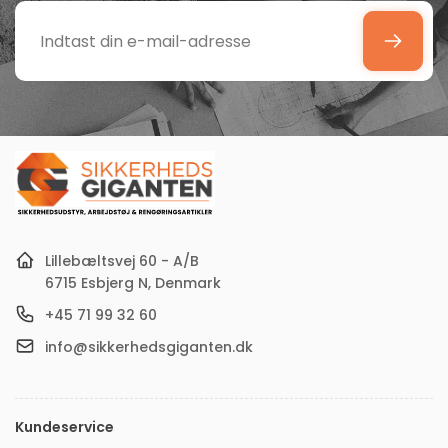
Indtast
din
e-
mail-
adresse
Lillebæltsvej 60 - A/B
6715 Esbjerg N, Denmark
+45 71 99 32 60
info@sikkerhedsgiganten.dk
Kundeservice