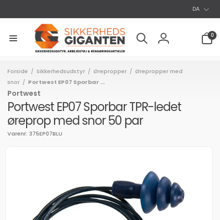
S
Gå til
DA
indhold
p
r
0
0
varer
o
Log
g
ind
Forside
Sikkerhedsudstyr
Ørepropper
Ørepropper med
/
/
/
snor
Portwest EP07 Sporbar ...
/
Portwest
Portwest EP07 Sporbar TPR-ledet
øreprop med snor 50 par
Varenr: 375EP07BLU
l
uktoplysninger