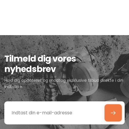
Tilmeld dig vores
nyhedsbrev
Hold dig opdateret og modtag eksklusive tilbud direkte i din
indbakke.
Indtast