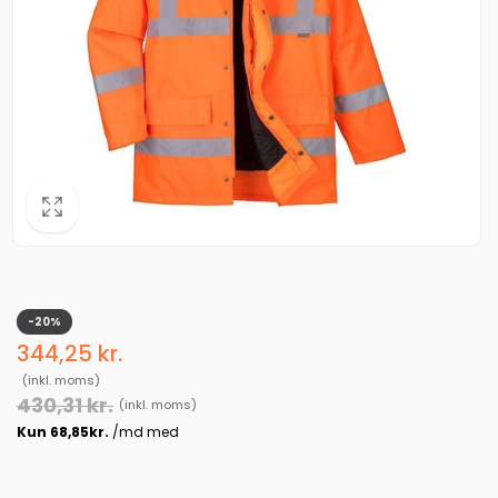
-20%
Udsalgspris
344,25 kr.
Normalpris
(inkl. moms)
430,31 kr.
(inkl. moms)