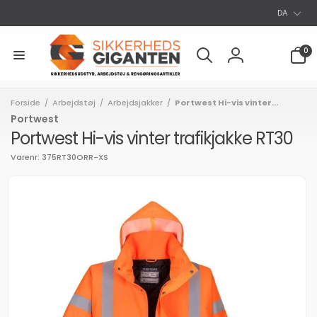
S
Gå til
DA
indhold
p
r
0
0
varer
o
Log
g
ind
Forside
Arbejdstøj
Arbejdsjakker
Portwest Hi-vis vinter...
/
/
/
Portwest
Portwest Hi-vis vinter trafikjakke RT30
Varenr: 375RT30ORR-XS
l
uktoplysninger