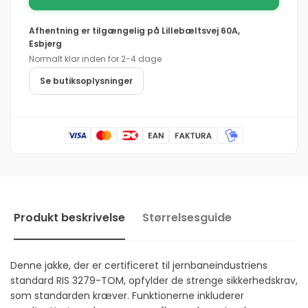
Hi-
Portwest
vis
Hi-
Afhentning er tilgængelig på
Lillebæltsvej 60A,
vinter
vis
Esbjerg
trafikjakke
vinter
Normalt klar inden for 2-4 dage
RT30
trafikjakke
RT30
Se butiksoplysninger
Produkt beskrivelse
Størrelsesguide
Denne jakke, der er certificeret til jernbaneindustriens
standard RIS 3279-TOM, opfylder de strenge sikkerhedskrav,
som standarden kræver. Funktionerne inkluderer