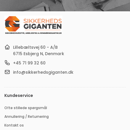
din
e-
mail-
adresse
Lillebæltsvej 60 - A/B
6715 Esbjerg N, Denmark
+45 71 99 32 60
info@sikkerhedsgiganten.dk
Kundeservice
Ofte stillede spørgsmål
Annullering / Returnering
Kontakt os