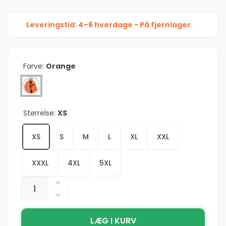
Leveringstid: 4–6 hverdage - På fjernlager
Farve:
Orange
Størrelse:
XS
XS
S
M
L
XL
XXL
XXXL
4XL
5XL
Antal
Øg
antallet
Reducer
for
antallet
Portwest
LÆG I KURV
for