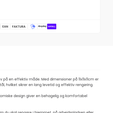
 på en effektiv måde. Med dimensioner på 11x11x11cm er
 hvilket sikrer en lang levetid og effektiv rengøring.
onomiske design giver en behagelig og komfortabel
 om du skal rengøre i hjemmet, på arbejdspladsen eller