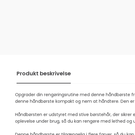
Produkt beskrivelse
Opgrader din rengøringsrutine med denne håndbørste fra
denne håndbørste kompakt og nem at håndtere. Den er frems
Håndbørsten er udstyret med stive børstehår, der sikrer
oplevelse under brug, så du kan rengøre med lethed og 
Denne håndbørste er tilgængelig i flere farver, så du ka