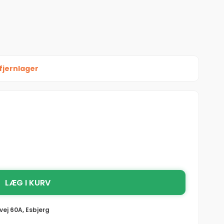
fjernlager
LÆG I KURV
vej 60A, Esbjerg