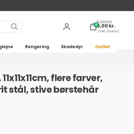
Subtotal
0
0
0,00 kr.
varer
Log
(inkl. moms)
ind
giejne
Rengøring
Skadedyr
Outlet
1x11x11cm, flere farver,
t stål, stive børstehår