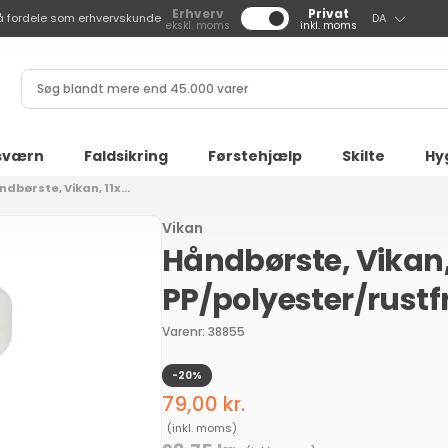
S
Erhverv
Privat
å fordele som erhvervskunde
DA
ekskl. moms
inkl. moms
p
r
Søg
o
blandt
g
mere
end
sværn
Faldsikring
Førstehjælp
Skilte
Hy
45.000
dbørste, Vikan, 11x...
varer
Vikan
Håndbørste, Vikan, 1
PP/polyester/rustfri
Varenr: 38855
-20%
Udsalgspris
79,00 kr.
Normalpris
(inkl. moms)