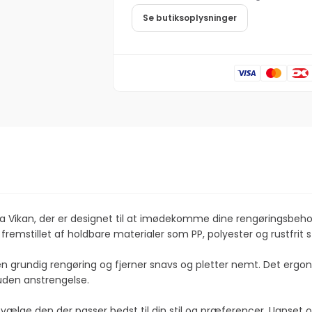
flere
PP/polyester/rustfrit
farver,
Se butiksoplysninger
stål,
PP/polyester/rustfrit
stive
stål,
børstehår
stive
børstehår
 Vikan, der er designet til at imødekomme dine rengøringsbehov
tillet af holdbare materialer som PP, polyester og rustfrit stål,
 en grundig rengøring og fjerner snavs og pletter nemt. Det erg
uden anstrengelse.
n vælge den der passer bedst til din stil og præferencer. Uanset