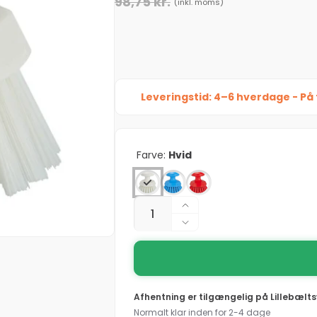
98,75 kr.
(inkl. moms)
Leveringstid: 4–6 hverdage - På 
Farve:
Hvid
Antal
Øg
antallet
Reducer
for
antallet
Håndbørste,
for
Vikan,
Håndbørste,
11x11x11cm,
Vikan,
Afhentning er tilgængelig på
Lillebælts
flere
11x11x11cm,
Normalt klar inden for 2-4 dage
farver,