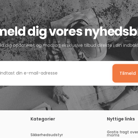
lmeld dig vores nyhedsb
ld dig opdateret og modtag eksklusive tilbud direkte i din indbak
Tilmeld
dtast
n
-
il-
dresse
Kategorier
Nyttige links
Gratis fragt over
Sikkerhedsudstyr
moms