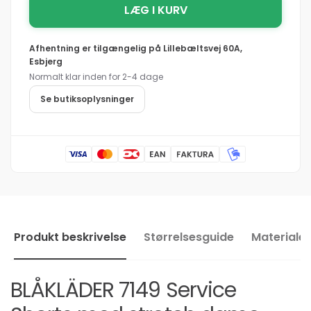
BLÅKLÄDER
LÆG I KURV
for
7149
BLÅKLÄDER
Service
7149
Afhentning er tilgængelig på
Lillebæltsvej 60A,
Shorts
Service
Esbjerg
med
Shorts
Normalt klar inden for 2-4 dage
stretch
med
dame
stretch
Se butiksoplysninger
dame
Produkt beskrivelse
Størrelsesguide
Materialer
BLÅKLÄDER 7149 Service