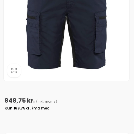
Normalpris
848,75 kr.
(inkl. moms)