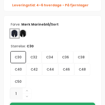
Leveringstid: 4–6 hverdage - På fjernlager
Farve:
Mørk Marineblå/Sort
Størrelse:
C30
C30
C32
C34
C36
C38
C40
C42
C44
C46
C48
C50
Antal
Øg
antallet
Reducer
for
antallet