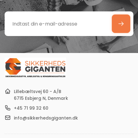
Indtast
din
e-
mail-
adresse
Lillebæltsvej 60 - A/B
6715 Esbjerg N, Denmark
+45 71 99 32 60
info@sikkerhedsgiganten.dk