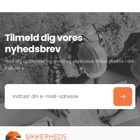
Tilmeld dig vores
nyhedsbrev
Hold dig opdateret og modtag eksklusive tilbud direkte i din
indbakke.
Indtast
din
e-
mail-