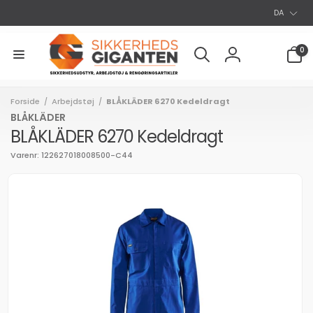
S
Gå til
DA
indhold
p
r
0
0
varer
o
Log
g
ind
Forside
Arbejdstøj
BLÅKLÄDER 6270 Kedeldragt
/
/
BLÅKLÄDER
BLÅKLÄDER 6270 Kedeldragt
Varenr: 122627018008500-C44
l
uktoplysninger