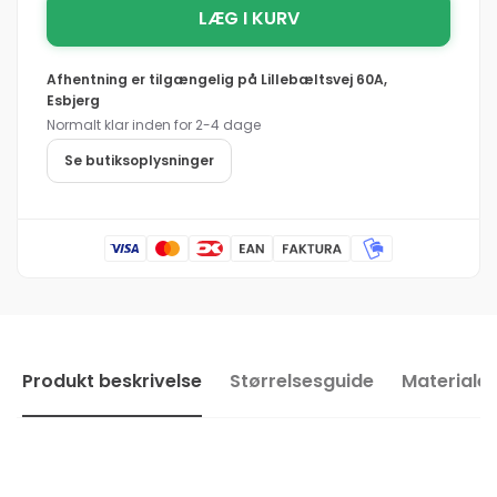
BLÅKLÄDER
LÆG I KURV
for
6270
BLÅKLÄDER
Kedeldragt
6270
Afhentning er tilgængelig på
Lillebæltsvej 60A,
Kedeldragt
Esbjerg
Normalt klar inden for 2-4 dage
Se butiksoplysninger
Produkt beskrivelse
Størrelsesguide
Materialer