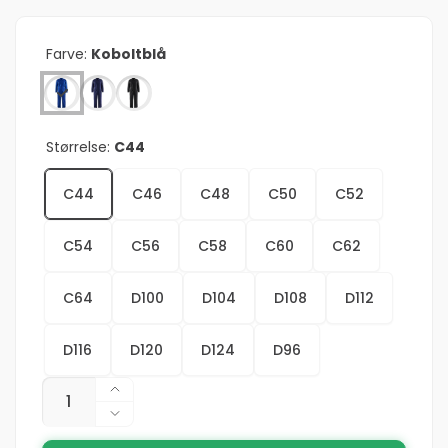
Farve:
Koboltblå
Størrelse:
C44
C44
C46
C48
C50
C52
C54
C56
C58
C60
C62
C64
D100
D104
D108
D112
D116
D120
D124
D96
Antal
Øg
antallet
Reducer
for
antallet