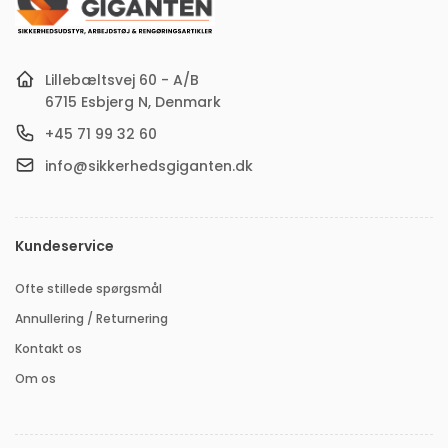
adresse
Lillebæltsvej 60 - A/B
6715 Esbjerg N, Denmark
+45 71 99 32 60
info@sikkerhedsgiganten.dk
Kundeservice
Ofte stillede spørgsmål
Annullering / Returnering
Kontakt os
Om os